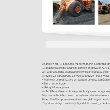
Zgodnie z art. 13 ogólnego rozporządzenia o ochronie da
1) administratorem Pani/Pana danych osobowych ADS L
2) Pani/Pana dane osobowe przetwarzane będą w celu real
3) odbiorcami Pani/Pana danych osobowych będą wyłąc
• Podmioty uczestniczące w realizacji umowy, zamówien
• Biuro rachunkowe
• Usługi informatyczne
4) Pani/Pana dane osobowe przechowywane będą przez 
5) posiada Pani/Pan prawo do żądania od administratora
6) ma Pani/Pan prawo wniesienia skargi do organu nadz
7) podanie danych osobowych jest dobrowolne, jedna