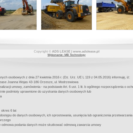
Copyright ©
ADS LEASE | www.adslease.pl
Wykonanie: MB Technology
nych osobowych z dnia 27 kwietnia 2016 r. (Dz. Urz. UE L 119 z 04.05.2016) informuję, iż:
ease Joanna Wojas 43-186 Orzesze, ul. Modrzewiowa
izacji umowy, zamówienia - na podstawie Art. 6 ust. 1 lit. b ogólnego rozporządzenia o oc
znie podmioty uprawnione do uzyskania danych osobowych lub
ia
okres 6 lat
 dostępu do danych osobowych, ich sprostowania, usunięcia lub ograniczenia przetwarzania
orczego
kże odmowa podania danych może skutkować odmową zawarcia umowy