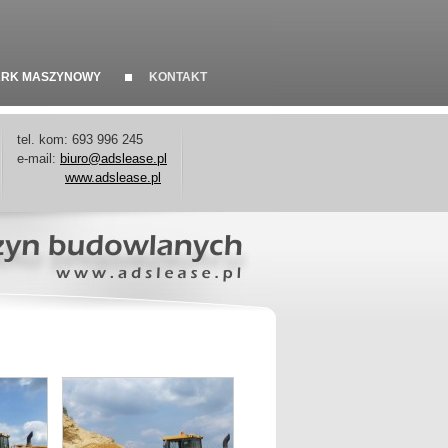
ARK MASZYNOWY
KONTAKT
tel. kom: 693 996 245
e-mail:
biuro@adslease.pl
​
www.adslease.pl